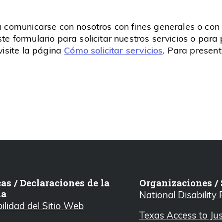
ra comunicarse con nosotros con fines generales o con
ste formulario para solicitar nuestros servicios o par
 visite la página
Cómo solicitar servicios
. Para present
cas / Declaraciones de la
Organizaciones / 
ia
National Disability
ilidad del Sitio Web
Texas Access to Ju