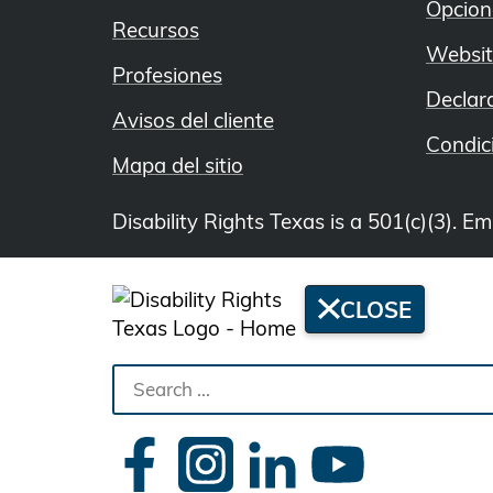
Opcion
Recursos
Websit
Profesiones
Declar
Avisos del cliente
Condic
Mapa del sitio
Disability Rights Texas is a 501(c)(3). 
CLOSE
Search
the
site