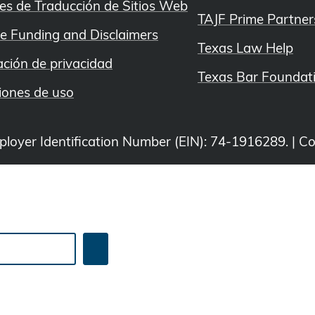
es de Traducción de Sitios Web
TAJF Prime Partner
e Funding and Disclaimers
Texas Law Help
ación de privacidad
Texas Bar Foundat
iones de uso
Employer Identification Number (EIN): 74-1916289. | C
Search