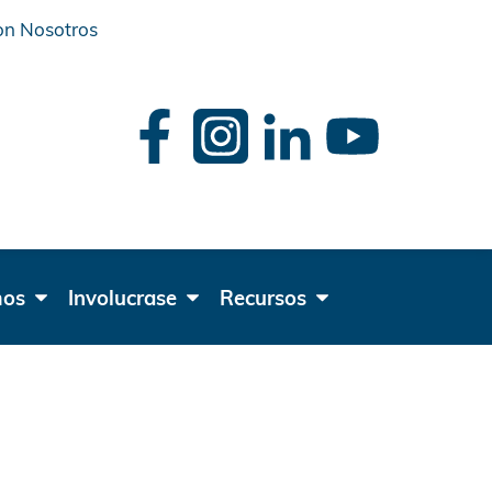
on Nosotros
car
mos
Involucrase
Recursos