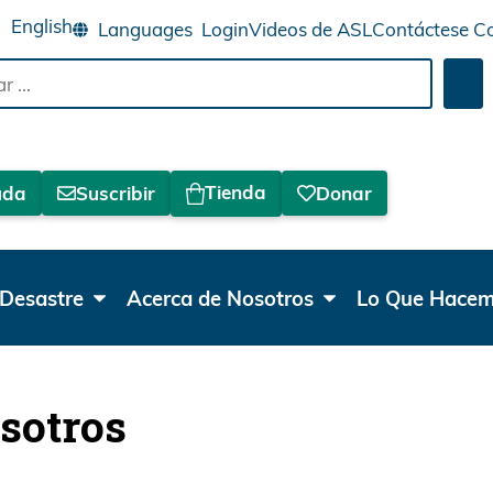
English
Login
Videos de ASL
Contáctese C
Bus
Tienda
uda
Suscribir
Donar
Desastre
Acerca de Nosotros
Lo Que Hace
sotros