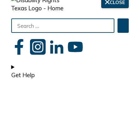
CLOSE
Search
Searc
the
site
Get Help