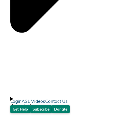
Login
ASL Videos
Contact Us
About Us
Get Help
Subscribe
Donate