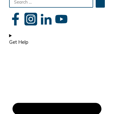
Searc
the
site
Get Help