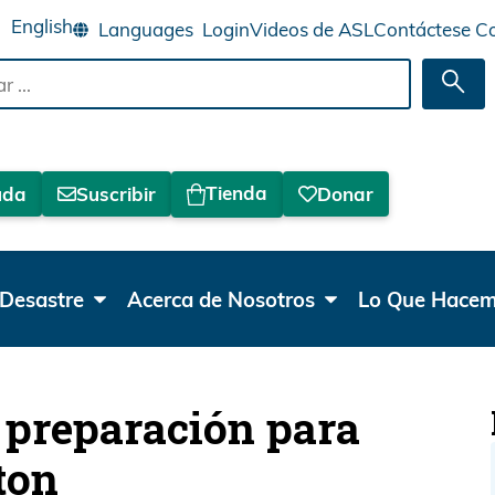
English
Login
Videos de ASL
Contáctese C
Bus
Tienda
uda
Suscribir
Donar
Desastre
Acerca de Nosotros
Lo Que Hace
 preparación para
ton