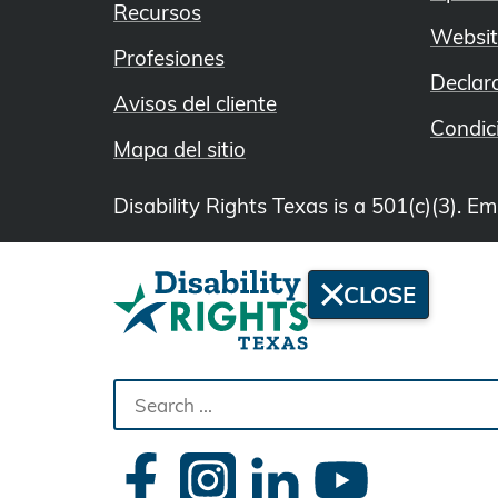
Recursos
Websit
Profesiones
Declar
Avisos del cliente
Condic
Mapa del sitio
Disability Rights Texas is a 501(c)(3). 
CLOSE
Search
the
site