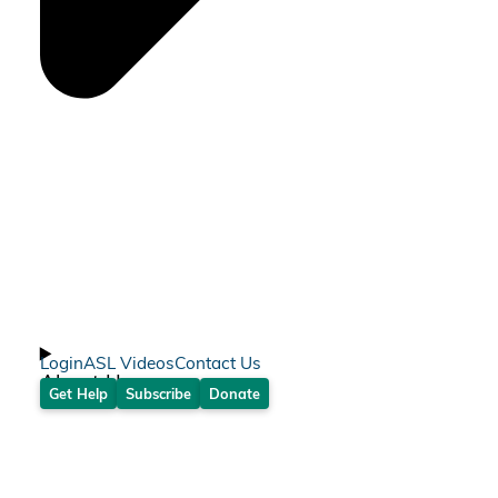
Login
ASL Videos
Contact Us
About Us
Get Help
Subscribe
Donate